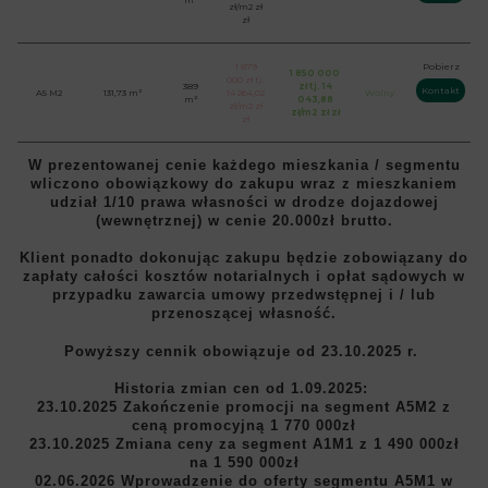
zł/m2 zł
zł
1 879
Pobierz
1 850 000
000 zł tj.
389
zł tj. 14
Kontakt
A5 M2
131,73 m²
14 264,02
Wolny
m²
043,88
zł/m2 zł
zł/m2 zł zł
zł
W prezentowanej cenie każdego mieszkania / segmentu
wliczono
obowiązkowy do zakupu wraz z mieszkaniem
udział 1/10 prawa własności w drodze dojazdowej
(wewnętrznej) w cenie 20.000zł brutto.
Klient ponadto dokonując zakupu będzie zobowiązany do
zapłaty całości kosztów notarialnych i opłat sądowych w
przypadku zawarcia umowy przedwstępnej i / lub
przenoszącej własność.
Powyższy cennik obowiązuje od 23.10.2025 r.
Historia zmian cen od 1.09.2025:
23.10.2025 Zakończenie promocji na segment A5M2 z
ceną promocyjną 1 770 000zł
23.10.2025 Zmiana ceny za segment A1M1 z 1 490 000zł
na 1 590 000zł
02.06.2026 Wprowadzenie do oferty segmentu A5M1 w