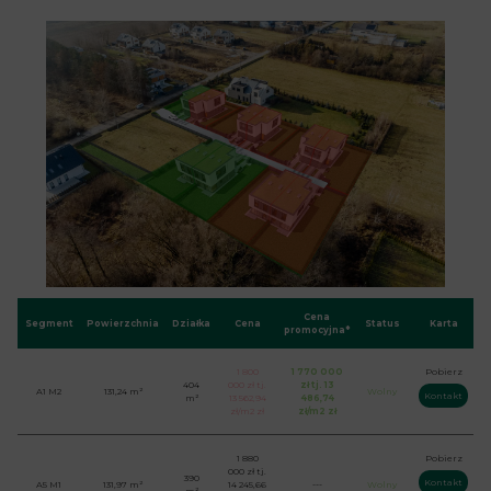
Cena
Segment
Powierzchnia
Działka
Cena
Status
Karta
promocyjna*
1 800
1 770 000
Pobierz
404
000 zł tj.
zł tj. 13
A1 M2
131,24 m²
Wolny
Kontakt
m²
13 562,94
486,74
zł/m2 zł
zł/m2 zł
1 880
Pobierz
000 zł tj.
390
Kontakt
A5 M1
131,97 m²
14 245,66
---
Wolny
m²