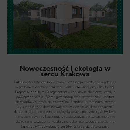
Nowoczesność i ekologia w
sercu Krakowa​
Enklawa Zwierzyniec
to wyjątkowa inwestycja deweloperska położona
w prestiżowej dzielnicy Krakowa – Woli Justowskiej, przy ulicy Pylnej.
Projekt składa się z 10 segmentów
w zabudowie bliźniaczej, każdy
o
powierzchni około 132 m²
, gwarantujących przestronność i komfort
mieszkania. Wyróżnia się nowoczesną architekturą z minimalistyczną
bryłą oraz
eleganckimi elewacjami
w białej kolorystyce z czarnymi
detalami. Unikalność osiedla podkreśla
zielone pokrycie dachów,
które
nie tylko estetycznie komponuje się z otoczeniem, ale też wpisuje się w
ekologiczne rozwiązania. Każda z nieruchomości posiada przestronny
taras, duży indywidualny ogródek oraz garaż
, zapewniając