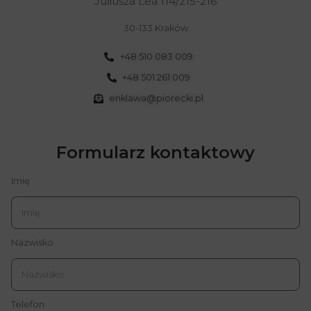
Juliusza Lea 114/215-216
30-133 Kraków
+48 510 083 009
+48 501 261 009
enklawa@piorecki.pl
Formularz kontaktowy
Imię
Nazwisko
Telefon