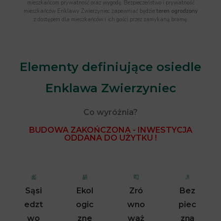
mieszkańcom prywatność oraz wygodę. Bezpieczeństwo i prywatność
mieszkańców Enklawy Zwierzyniec zapewniać będzie
teren ogrodzony
z dostępem dla mieszkańców i ich gości przez zamykaną bramę.
Elementy definiujące osiedle
Enklawa Zwierzyniec
Co wyróżnia?
BUDOWA ZAKOŃCZONA - INWESTYCJA
ODDANA DO UŻYTKU !
Sąsi
Ekol
Zró
Bez
Edzt
Ogic
Wno
Piec
Wo
Zne
Waż
Zna