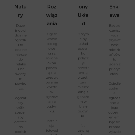
Natu
Roz
Ony
Enkl
Ry
Wiąz
Ukła
Awa
Ania
D
Duże,
Bezpie
indywi
czeńst
Ogrze
Optym
dualne
wo i
wanie
alny
ogródk
prywat
podłog
układ
i to
ność
owe
budyn
idealne
mieszk
oraz
ku
miejsce
ańców
solidne
połącz
do
to
okna
ył
relaks
jeden z
pozwol
przestr
u na
prioryt
ą na
onną
świeży
etów.
zreduk
przestr
m
owanie
zeń
powiet
Osiedle
kosztó
mieszk
rzu.
zostani
w
alną z
e
ogrzew
garaże
Wystar
ogrodz
ania
m w
czy
one, a
budyn
bryle
krótki
jego
ku.
budyn
spacer
dopełni
ku
aby
eniem
Instala
dotrzeć
będzie
cja
Na
do
brama
fotowol
zewną
poblisk
wjazdo