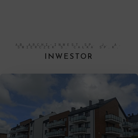
AB ARCHI-INWEST SP. J. A.
ŚWIERCZEK S. CAŁKA SP.K.
INWESTOR