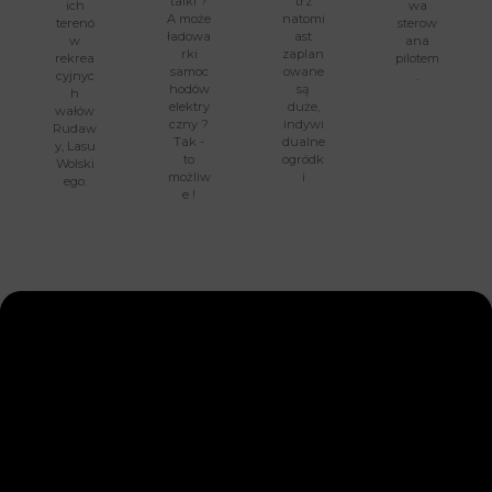
taiki ?
trz
ich
wa
A może
natomi
terenó
sterow
ładowa
ast
w
ana
rki
zaplan
rekrea
pilotem
samoc
owane
cyjnyc
.
hodów
są
h
elektry
duże,
wałów
czny ?
indywi
Rudaw
Tak -
dualne
y, Lasu
to
ogródk
Wolski
możliw
i
ego.
e !