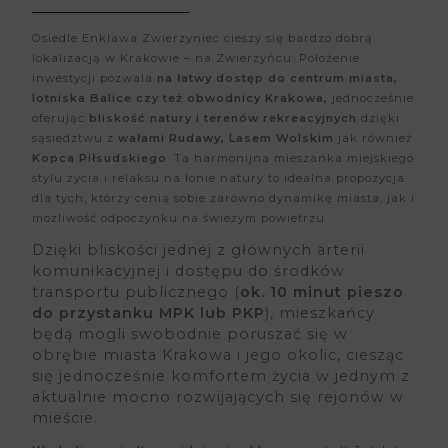
Osiedle Enklawa Zwierzyniec cieszy się bardzo dobrą
lokalizacją w Krakowie – na Zwierzyńcu. Położenie
inwestycji pozwala
na łatwy dostęp do centrum miasta,
lotniska Balice czy też obwodnicy Krakowa,
jednocześnie
oferując
bliskość natury i terenów rekreacyjnych
dzięki
sąsiedztwu z
wałami Rudawy, Lasem Wolskim
jak również
Kopca Piłsudskiego
. Ta harmonijna mieszanka miejskiego
stylu życia i relaksu na łonie natury to idealna propozycja
dla tych, którzy cenią sobie zarówno dynamikę miasta, jak i
możliwość odpoczynku na świeżym powietrzu.
Dzięki bliskości jednej z głównych arterii
komunikacyjnej i dostępu do środków
transportu publicznego (
ok. 10 minut pieszo
do przystanku MPK lub PKP
), mieszkańcy
będą mogli swobodnie poruszać się w
obrębie miasta Krakowa i jego okolic, ciesząc
się jednocześnie komfortem życia w jednym z
aktualnie mocno rozwijających się rejonów w
mieście.