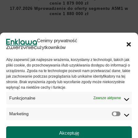
cenie 1 879 000 zł
17.07.2026 Wprowadzenie do oferty segmentu A5M1 w
cenie 1 880 000 zł
Cenimy prywatność
*ceny promocyjne obowiązują do 31 sierpnia 2026 roku.
użytkowników
W przypadku oferty promocyjnej kwota podana w kolumnie cena stanowi
najniższą cenę za dany segment z ostatnich 30 dni
Aby zapewnić jak najlepsze wrażenia, korzystamy z technologii, takich jak
Standard
pliki cookie, do przechowywania i/lub uzyskiwania dostępu do informacji o
urządzeniu. Zgoda na te technologie pozwoli nam przetwarzać dane, takie
wykończenia oraz
jak zachowanie podczas przeglądania lub unikalne identyfikatory na tej
stronie. Brak wyrażenia zgody lub wycofanie zgody może niekorzystnie
wpłynąć na niektóre cechy i funkcje.
prospekt
Funkcjonalne
Zawsze aktywne
informacyjny
Marketing
Kliknij w kafelek poniżej aby wyświetlić i
pobrać interesujący Cię dokument.
Akceptuję