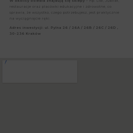
W okolicy osiedla znajdują się sklepy
– np. Lidl, Jubilat,
restauracje oraz placówki edukacyjne i zdrowotne, co
sprawia, że wszystko, czego potrzebujesz, jest praktycznie
na wyciągnięcie ręki.
Adres inwestycji: ul. Pylna 26 / 26A / 26B / 26C / 26D ,
30-236 Kraków