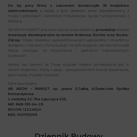
Do tej pory firma z sukcesem dostarczyła 18 budynków
wielorodzinnych
, a każdy z tych obiektów został zaprojektowany z
myślą o potrzebach i komforcie mieszkańców, łącząc funkcjonalność z
estetyką.
AB ARCHI-INWEST aktywnie rozwija swoje działania,
prowadząc
kolejne
inwestycje deweloperskie na terenie Krakowa, Bochni oraz Buska-
Zdroju
. Dzięki zespołowi wykwalifikowanych specjalistów i otwartemu
dialogowi z klientami, firma buduje nie tylko budynki, ale również trwałe
relacje, stawiając na zrozumienie i spełnienie indywidualnych
oczekiwań.
Możesz być pewien, że Twoje przyszłe miejsce zamieszkania jest w
rękach ekspertów, którzy z pasją i zaangażowaniem tworzą przestrzenie,
gdzie każdy chciałby mieszkać.
Dane dewelopera:
AB ARCHI – INWEST sp. jawna S.Całka, A.Świerczek Spółka
Komandytowa
z siedzibą 32-744 Łapczyca 535,
NIP: 868-195-64-29
REGON: 12224624
KRS: 0001115059
Dziennik Budowy