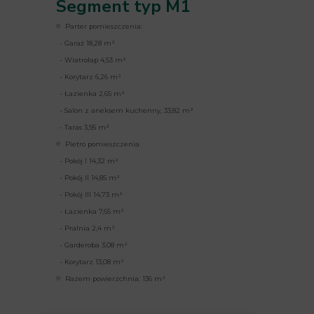
Segment typ M1
Parter pomieszczenia:
- Garaż 18,28 m²
- Wiatrołap 4,53 m²
- Korytarz 6,26 m²
- Łazienka 2,65 m²
- Salon z aneksem kuchenny, 33,82 m²
- Taras 3,95 m²
Pietro pomieszczenia
- Pokój I 14,32 m²
- Pokój II 14,85 m²
- Pokój III 14,73 m²
- Łazienka 7,65 m²
- Pralnia 2,4 m²
- Garderoba 3,08 m²
- Korytarz 13,08 m²
Razem powierzchnia: 136 m²